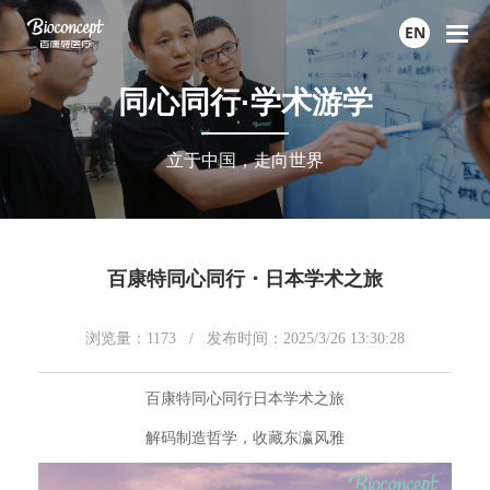
EN
同心同行·学术游学
立于中国，走向世界
百康特同心同行・日本学术之旅
浏览量：
1173
/ 发布时间：2025/3/26 13:30:28
百康特同心同行日本学术之旅
解码制造哲学，收藏东瀛风雅