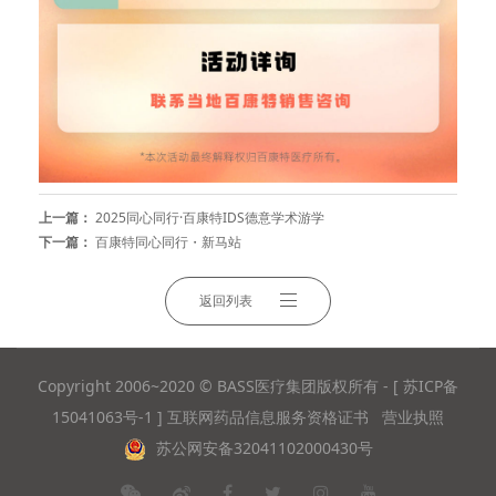
上一篇：
2025同心同行·百康特IDS德意学术游学
下一篇：
百康特同心同行・新马站
返回列表
Copyright 2006~2020 © BASS医疗集团版权所有 -
[
苏ICP备
15041063号-1
]
互联网药品信息服务资格证书
营业执照
苏公网安备32041102000430号